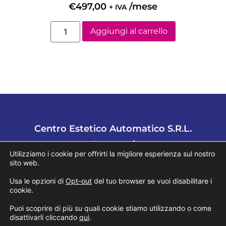
€
497,00
/mese
+ IVA
Aggiungi al carrello
Centro Estetico Automatico S.R.L.
Contattaci
Utilizziamo i cookie per offrirti la migliore esperienza sul nostro
Tel.
02 94752721
sito web.
Usa le opzioni di
Opt-out
del tuo browser se vuoi disabilitare i
Mail:
info@cea.management
cookie.
Puoi scoprire di più su quali cookie stiamo utilizzando o come
disattivarli cliccando
qui
.